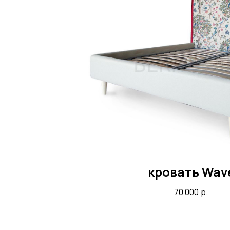
кровать Wav
70 000
р.