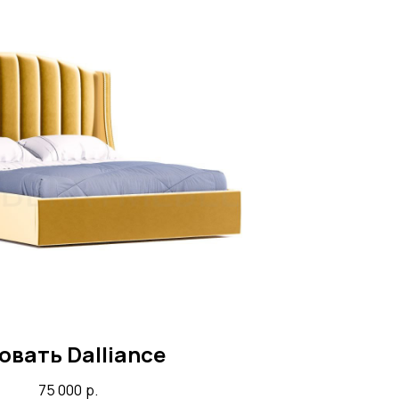
овать Dalliance
75 000
р.