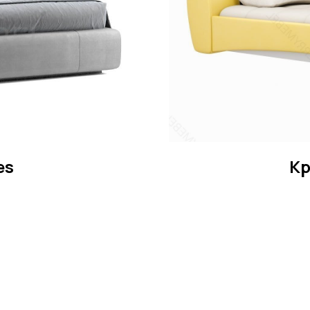
es
Кр