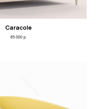
Сaracole
85 000
р.