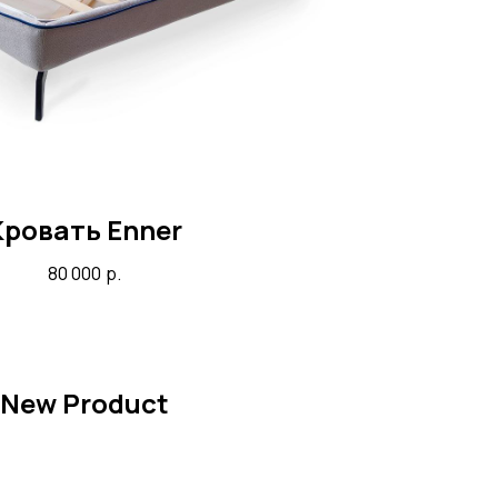
Кровать Enner
80 000
р.
New Product