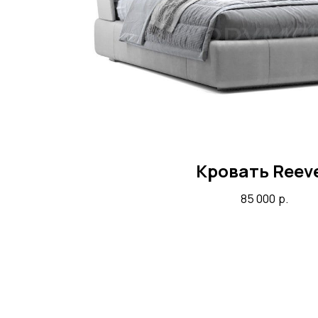
Кровать Reev
85 000
р.